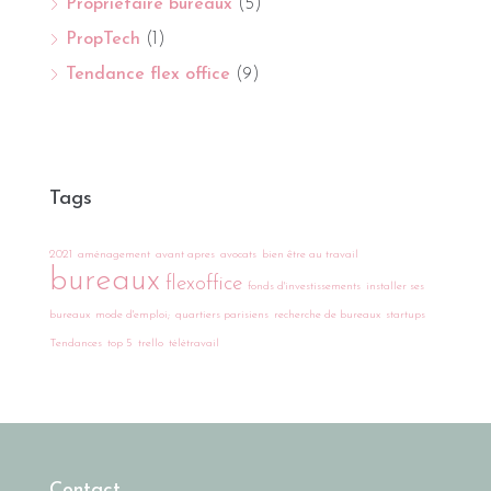
Propriétaire bureaux
(5)
PropTech
(1)
Tendance flex office
(9)
Tags
2021
aménagement
avant apres
avocats
bien être au travail
bureaux
flexoffice
fonds d'investissements
installer ses
bureaux
mode d'emploi;
quartiers parisiens
recherche de bureaux
startups
Tendances
top 5
trello
télétravail
Contact