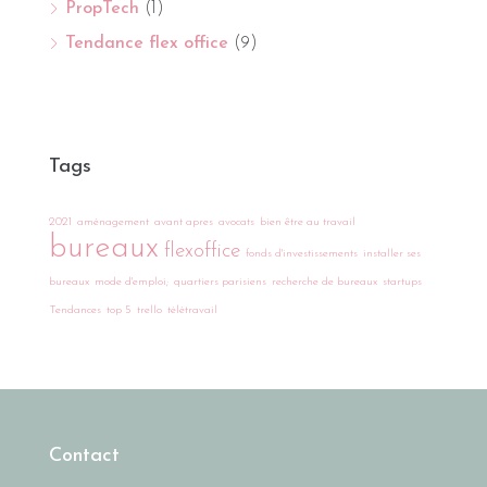
PropTech
(1)
Tendance flex office
(9)
Tags
2021
aménagement
avant apres
avocats
bien être au travail
bureaux
flexoffice
fonds d'investissements
installer ses
bureaux
mode d'emploi;
quartiers parisiens
recherche de bureaux
startups
Tendances
top 5
trello
télétravail
Contact