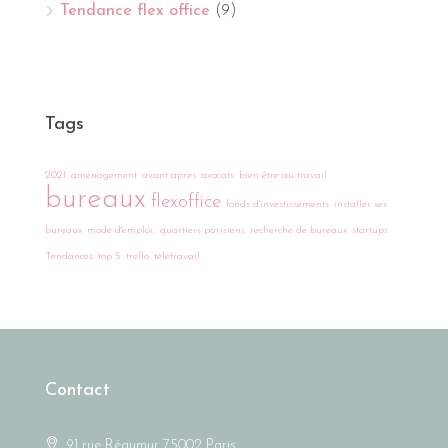
Tendance flex office
(9)
Tags
2021
aménagement
avant apres
avocats
bien être au travail
bureaux
flexoffice
fonds d'investissements
installer ses
bureaux
mode d'emploi;
quartiers parisiens
recherche de bureaux
startups
Tendances
top 5
trello
télétravail
Contact
91 rue Réaumur 75002 Paris