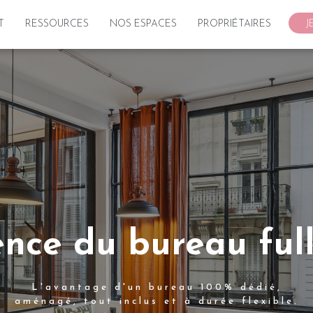
T
RESSOURCES
NOS ESPACES
PROPRIÉTAIRES
J
ence du bureau full
L'avantage d'un bureau 100% dédié,
aménagé, tout inclus et à durée flexible.