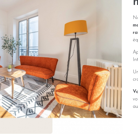
No
ma
ra
éq
Ap
In
U
cr
Vo
vo
au