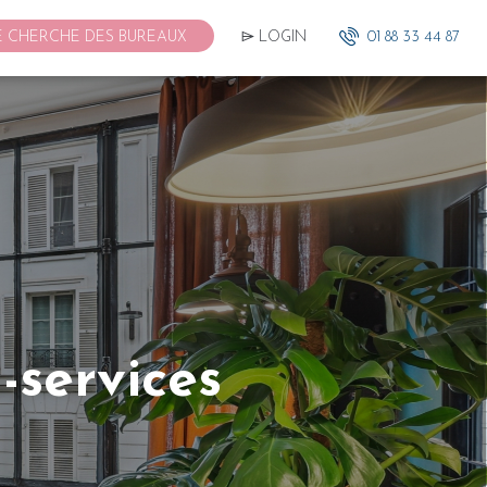
E CHERCHE DES BUREAUX
⌲ LOGIN
01 88 33 44 87
-services