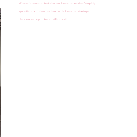
d'investissements
installer ses bureaux
mode d'emploi;
quartiers parisiens
recherche de bureaux
startups
Tendances
top 5
trello
télétravail