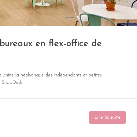
ureaux en flex-office de
de Shine la néobanque des indépendants et petites
r SnapDesk.
Lire la suite