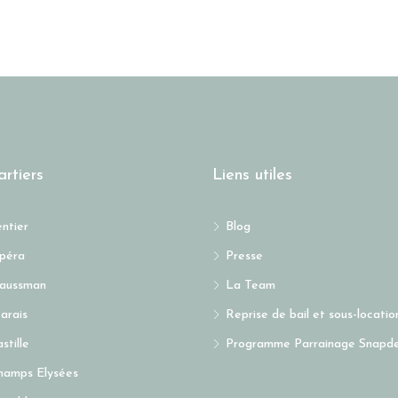
rtiers
Liens utiles
entier
Blog
péra
Presse
Haussman
La Team
arais
Reprise de bail et sous-locati
stille
Programme Parrainage Snapd
hamps Elysées