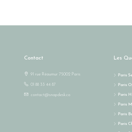
Contact
Les Qua
91 rue Réaumur 75002 Paris
Paris S
01 88 33 44 87
Paris O
Paris 
contact@snapdesk.co
Paris M
Paris Ba
Paris C