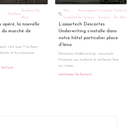
Tendance flex
Actu
Aménagement
Immobilier
Tendance
,
PropTech
,
,
,
,
office
SnapDesk
de bureaux
bureaux
flex office
 opéré, la nouvelle
L’assurtech Descartes
 du marché de
Underwriting s’installe dans
notre hôtel particulier place
d’Iéna
ré, c’est quoi ? Le bien-
alariés et la croissance
Descartes Underwriting - assurtech
française qui renforce la résilience face
au risque...
 lecture
continuer la lecture