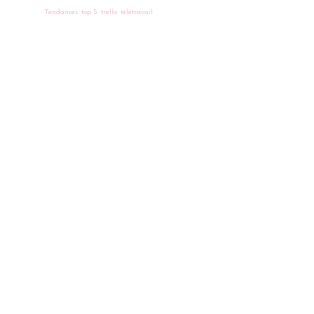
Tendances
top 5
trello
télétravail