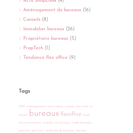
Actu SnapDesk
(4)
Aménagement de bureaux
(16)
Conseils
(8)
Immobilier bureaux
(26)
Propriétaire bureaux
(5)
PropTech
(1)
Tendance flex office
(9)
Tags
2021
aménagement
avant apres
avocats
bien être au
bureaux
flexoffice
travail
fonds
d'investissements
installer ses bureaux
mode d'emploi;
quartiers parisiens
recherche de bureaux
startups