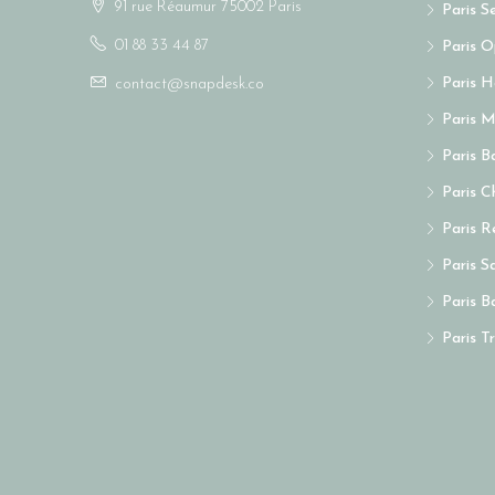
91 rue Réaumur 75002 Paris
Paris S
01 88 33 44 87
Paris O
Paris 
contact@snapdesk.co
Paris M
Paris Ba
Paris C
Paris R
Paris S
Paris B
Paris T