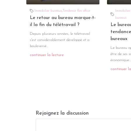
Immobilier bureaux
,
Tendance flex office
Immobilier
Le retour au bureau marque-t-
bureaux
il la fin du télétravail ?
Le bureau
tendance
Depuis plusieurs années, le télétravail
bureaux
s'est considérablement développé et a
bouleversé...
Le bureau opé
être de ses s
continuer la lecture
économique...
continuer la
Rejoignez la discussion