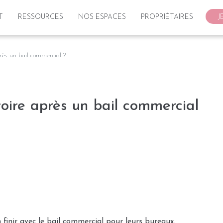
T
RESSOURCES
NOS ESPACES
PROPRIÉTAIRES
J
rès un bail commercial ?
oire après un bail commercial
finir avec le bail commercial pour leurs bureaux.