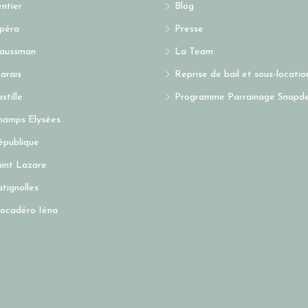
entier
Blog
péra
Presse
Haussman
La Team
arais
Reprise de bail et sous-locati
stille
Programme Parrainage Snapd
hamps Elysées
épublique
aint Lazare
atignolles
rocadéro Iéna