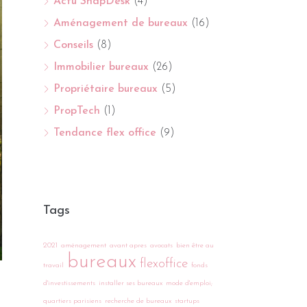
Actu SnapDesk
(4)
Aménagement de bureaux
(16)
Conseils
(8)
Immobilier bureaux
(26)
Propriétaire bureaux
(5)
PropTech
(1)
Tendance flex office
(9)
Tags
2021
aménagement
avant apres
avocats
bien être au
bureaux
flexoffice
travail
fonds
d'investissements
installer ses bureaux
mode d'emploi;
quartiers parisiens
recherche de bureaux
startups