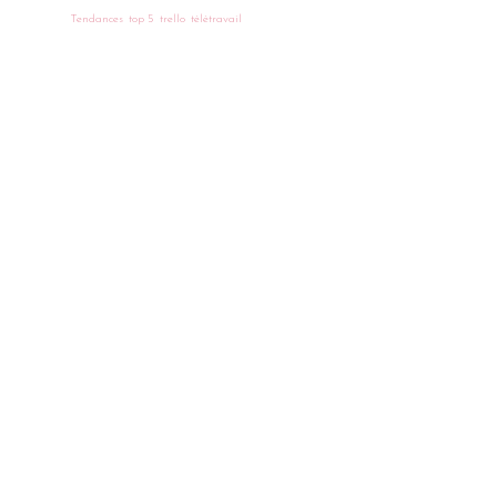
Tendances
top 5
trello
télétravail