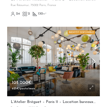
Rue Réaumur, 75002 Paris, France
24
2
130
m²
BIENTÔT DISPONIBLE
105.000€
625€/poste/mois
L’Atelier Bréguet – Paris 11 – Location bureaux opérés flexibles