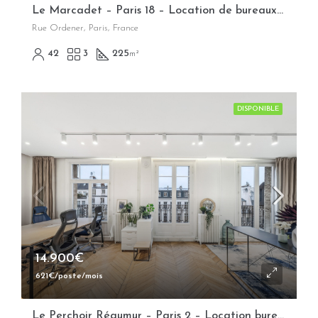
Le Marcadet – Paris 18 – Location de bureaux opérés flexibles
Rue Ordener, Paris, France
42
3
225
m²
DISPONIBLE
14.900€
621€/poste/mois
Le Perchoir Réaumur – Paris 2 – Location bureaux opérés flexibles