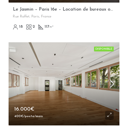
Le Jasmin – Paris 16e – Location de bureaux opérés flexibles
Rue Raffet, Paris, France
18
2
117
m²
DISPONIBLE
16.000€
400€/poste/mois