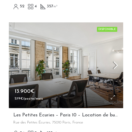
52
4
357
m²
DISPONIBLE
13.900€
579€/poste/mois
Les Petites Écuries – Paris 10 – Location de bureaux opérés flexibles
Rue des Petites Écuries, 75010 Paris, France