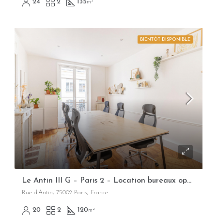
24
2
135
m²
BIENTÔT DISPONIBLE
Le Antin III G – Paris 2 – Location bureaux opérés flexibles
Rue d'Antin, 75002 Paris, France
20
2
120
m²