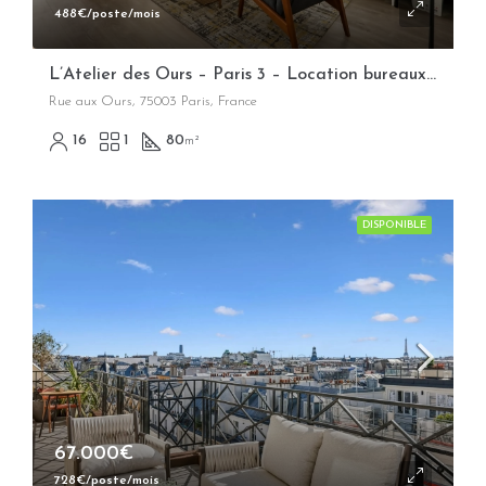
488€/poste/mois
L’Atelier des Ours – Paris 3 – Location bureaux opérés flexibles
Rue aux Ours, 75003 Paris, France
16
1
80
m²
DISPONIBLE
67.000€
728€/poste/mois