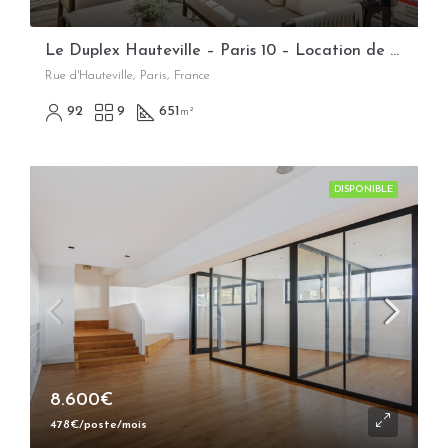
Le Duplex Hauteville – Paris 10 – Location de bureaux opérés flexibles
Rue d'Hauteville, Paris, France
92
9
651
m²
DISPONIBLE
8.600€
478€/poste/mois