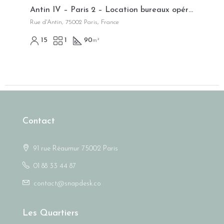
Antin IV – Paris 2 – Location bureaux opérés flexibles
Rue d'Antin, 75002 Paris, France
15
1
90
m²
Contact
91 rue Réaumur 75002 Paris
01 88 33 44 87
contact@snapdesk.co
Les Quartiers